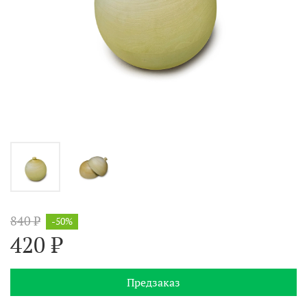
840 ₽
-50%
420 ₽
Предзаказ