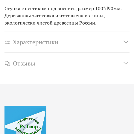
ручной работе наших мастеров. С этим
Ступка с пестиком под роспись, размер 100*d90мм.
замечательным товаром вы сможете наслаждаться
Деревянная заготовка изготовлена из липы,
процессом творчества и создавать настоящие шедевры
экологически чистой древесины России.
прямо у себя дома.
Характеристики
Отзывы