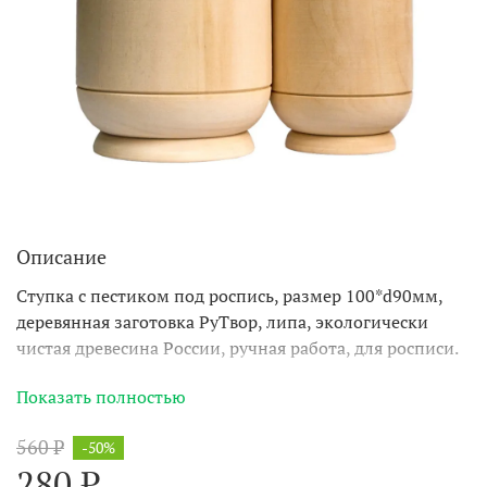
Описание
Ступка с пестиком под роспись, размер 100*d90мм,
деревянная заготовка РуТвор, липа, экологически
чистая древесина России, ручная работа, для росписи.
Ступка с пестиком под роспись от мастерской "РуТвор"
Показать полностью
станет прекрасным дополнением вашего интерьера!
Изделие выполнено из экологически чистой
560 ₽
-50%
древесины липы, которая была выращена в России.
280 ₽