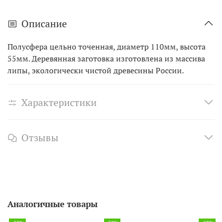
уголке дома. Также это отличный выбор для подарка
друзьям и близким — они точно оценят вашу заботу
Описание
об их здоровье и благополучии. Сделано в России.
Полусфера цельно точенная, диаметр 110мм, высота
55мм. Деревянная заготовка изготовлена из массива
липы, экологически чистой древесины России.
Характеристики
Отзывы
Аналогичные товары