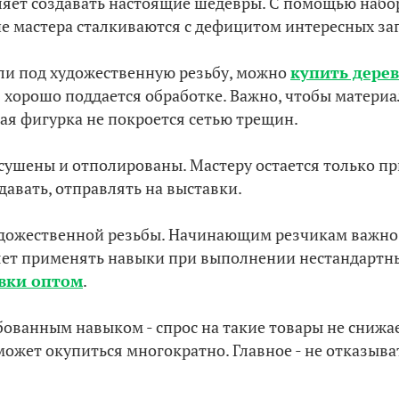
воляет создавать настоящие шедевры. С помощью набо
гие мастера сталкиваются с дефицитом интересных за
ели под художественную резьбу, можно
купить дере
хорошо поддается обработке. Важно, чтобы материа
ая фигурка не покроется сетью трещин.
сушены и отполированы. Мастеру остается только пр
давать, отправлять на выставки.
удожественной резьбы. Начинающим резчикам важно
яет применять навыки при выполнении нестандартны
овки оптом
.
бованным навыком - спрос на такие товары не снижае
 может окупиться многократно. Главное - не отказыв