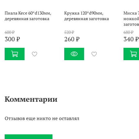
Пиала Кесе 60*d130мм,
Кружка 120*d90мм,
Миска 
деревянная заготовка
деревянная заготовка
ножкой
загото
600 ₽
520 ₽
680 ₽
300 ₽
260 ₽
340 ₽
Комментарии
Отзывов еще никто не оставлял